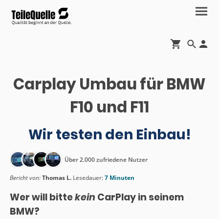
Carplay Umbau für BMW
F10 und F11
Wir testen den Einbau!
Über 2.000 zufriedene Nutzer
Bericht von:
Thomas L.
Lesedauer:
7 Minuten
Wer will bitte
kein
CarPlay in seinem
BMW?