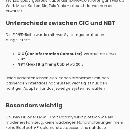
Werksdisplay, gesteuert über den iDrive-Controller, ganz wie ab
Werk. Musik, Karten, Siri, Telefonie – alles ist da, wo man es
erwartet.
Unterschiede zwischen CIC und NBT
Die F10/F11-Reihe wurde mit zwei Systemgenerationen
ausgeliefert:
CIC (Car Information Computer)
: verbaut bis etwa
2012.
NBT (Next Big Thing)
: ab etwa 2013.
Beide Varianten lassen sich jedoch problemlos mit den
passenden Interfaces nachrüsten. Wichtig ist nur, den
richtigen Adapter für das jeweilige System zu wählen.
Besonders wichtig
Ein BMW F10 oder BMW F11 mit CarPlay wirkt plötzlich wie ein
modernes Fahrzeug. Keine wackeligen Handyhalterungen mehr,
keine Bluetooth-Probleme, stattdessen eine nahtlose