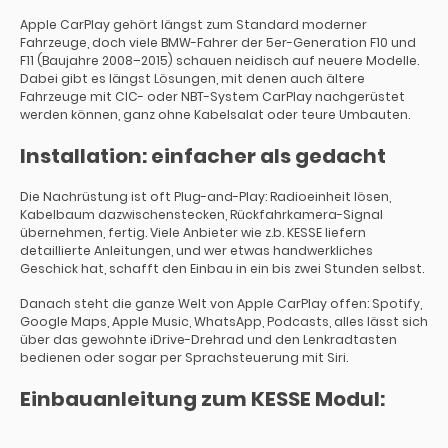
Apple CarPlay gehört längst zum Standard moderner
Fahrzeuge, doch viele BMW-Fahrer der 5er-Generation F10 und
F11 (Baujahre 2008–2015) schauen neidisch auf neuere Modelle.
Dabei gibt es längst Lösungen, mit denen auch ältere
Fahrzeuge mit CIC- oder NBT-System CarPlay nachgerüstet
werden können, ganz ohne Kabelsalat oder teure Umbauten.
Installation: einfacher als gedacht
Die Nachrüstung ist oft Plug-and-Play: Radioeinheit lösen,
Kabelbaum dazwischenstecken, Rückfahrkamera-Signal
übernehmen, fertig. Viele Anbieter wie z.b. KESSE liefern
detaillierte Anleitungen, und wer etwas handwerkliches
Geschick hat, schafft den Einbau in ein bis zwei Stunden selbst.
Danach steht die ganze Welt von Apple CarPlay offen: Spotify,
Google Maps, Apple Music, WhatsApp, Podcasts, alles lässt sich
über das gewohnte iDrive-Drehrad und den Lenkradtasten
bedienen oder sogar per Sprachsteuerung mit Siri.
Einbauanleitung zum KESSE Modul: