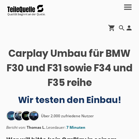
Carplay Umbau für BMW
F30 und F31 sowie F34 und
F35 reihe
Wir testen den Einbau!
Über 2.000 zufriedene Nutzer
Bericht von:
Thomas L.
Lesedauer:
7 Minuten