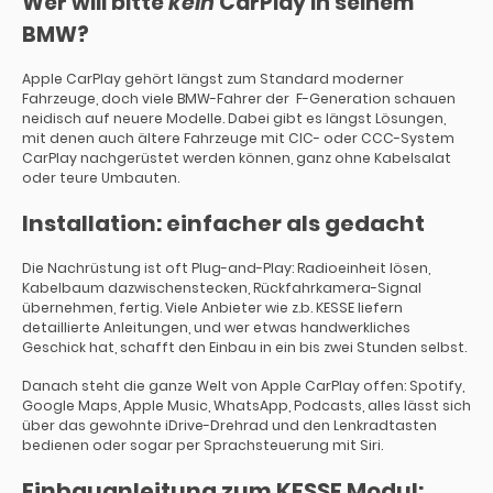
Wer will bitte
kein
CarPlay in seinem
BMW?
Apple CarPlay gehört längst zum Standard moderner
Fahrzeuge, doch viele BMW-Fahrer der F-Generation schauen
neidisch auf neuere Modelle. Dabei gibt es längst Lösungen,
mit denen auch ältere Fahrzeuge mit CIC- oder CCC-System
CarPlay nachgerüstet werden können, ganz ohne Kabelsalat
oder teure Umbauten.
Installation: einfacher als gedacht
Die Nachrüstung ist oft Plug-and-Play: Radioeinheit lösen,
Kabelbaum dazwischenstecken, Rückfahrkamera-Signal
übernehmen, fertig. Viele Anbieter wie z.b. KESSE liefern
detaillierte Anleitungen, und wer etwas handwerkliches
Geschick hat, schafft den Einbau in ein bis zwei Stunden selbst.
Danach steht die ganze Welt von Apple CarPlay offen: Spotify,
Google Maps, Apple Music, WhatsApp, Podcasts, alles lässt sich
über das gewohnte iDrive-Drehrad und den Lenkradtasten
bedienen oder sogar per Sprachsteuerung mit Siri.
Einbauanleitung zum KESSE Modul: