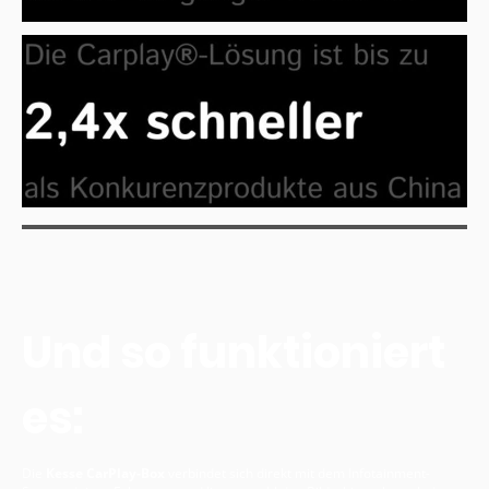
Und so funktioniert
es:
Die
Kesse CarPlay-Box
verbindet sich direkt mit dem Infotainment-