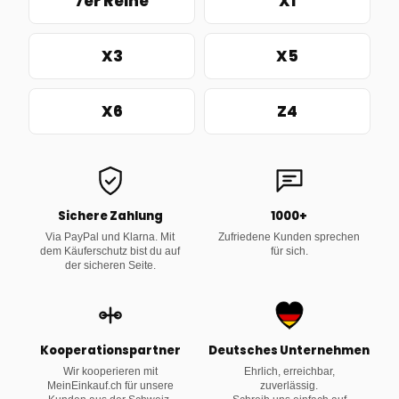
7er Reihe
X1
X3
X5
X6
Z4
Sichere Zahlung
1000+
Via PayPal und Klarna. Mit
Zufriedene Kunden sprechen
dem Käuferschutz bist du auf
für sich.
der sicheren Seite.
Kooperationspartner
Deutsches Unternehmen
Wir kooperieren mit
Ehrlich, erreichbar,
MeinEinkauf.ch für unsere
zuverlässig.