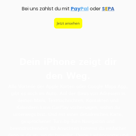
Bei uns zahlst du mit
Pay
Pal
oder
S
E
PA
Jetzt ansehen
Dein iPhone zeigt dir
den Weg.
Alle Vorteile der Apple Karten oder Google Maps App,
gibt es auch im Auto. Auf der Basis von Adressen in
deinen Mails, Textnachrichten, Kontakten und
Kalendern kann CarPlay vorhersagen, wohin du
unterwegs bist. Und mit einer detailreichen Karte,
gesprochener Turn‑by-Turn Navigation und
beeindru­ckenden 3D Ansichten kommst du einfacher
denn je da an, wo du hinwillst. Deine Lieblingsorte und