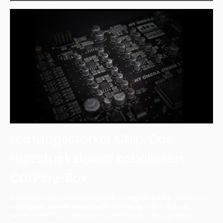
Leistungsstarker Chip. Das
Herzstück deiner kabellosen
CarPlay-Box
Im Inneren unserer CarPlay-Box steckt ein
High-End-Chip
, der für eine
reibungslose,
stabile und schnelle
Verbindung sorgt – damit du
kabelloses CarPlay, Android Auto und AirPlay ohne Verzögerungen