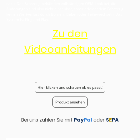
dazu. Das Fahrzeug behält den vollständigen OEM-Look bei, die
Änderungen sind also nicht einsehbar, somit erleidet dein Fahrzeug
keinen Wertverlust durch Bohren, Kleben oder Teile-wechseln. Das
System ist Plug and Play.
Zu den
Videoanleitungen
Hier klicken und schauen ob es passt!
Produkt ansehen
Bei uns zahlen Sie mit
Pay
Pal
oder
S
E
PA