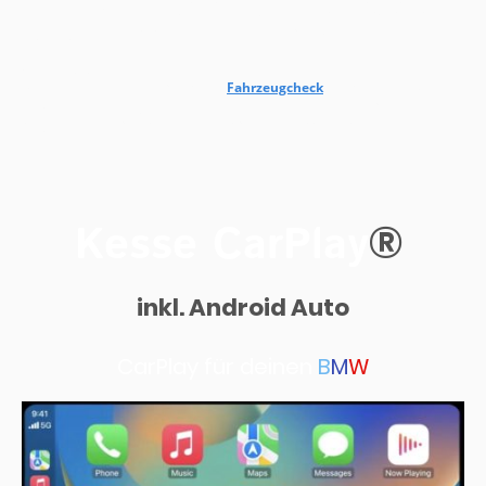
Ja, alle deine Smartphone-Nachrichten werden am CarPlay-Display
angezeigt. Du kannst sie anhören oder darauf antworten.
Was kostet es?
Bitte mach vor dem Kauf unseren
Fahrzeugcheck
. Diesen haben wir
entwickelt, um Rückgaben zu reduzieren und die Kundenzufriedenheit zu
steigern. Dort erfährst du den Preis für dein passendes Modul.
®
Kesse CarPlay
inkl. Android Auto
CarPlay für deinen
B
M
W