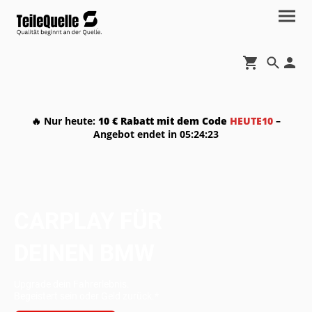
🔥 Nur heute:
10 € Rabatt mit dem Code
HEUTE10
–
Angebot endet in
05:24:22
CARPLAY FÜR
DEINEN BMW
Upgrade dein Fahrerlebnis.
Begeistert sein oder Geld zurück.*