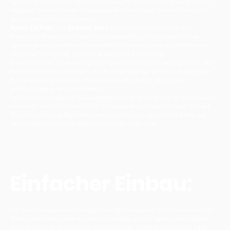
System deines Fahrzeugs und liest sowohl den Bildschirm als auch das
originale Drehrad in der Mittelkonsole (IDrive) aus. Dadurch lässt sich
das System nahtlos bedienen.
Apple CarPlay
und
Android Auto
werden automatisch mit dem
Smartphone verbunden und können parallel zum originalen IDrive-
System genutzt werden. Nach jedem Motorstart steht die Verbindung
sofort zur Verfügung, ganz ohne manuelle Aktivierung.
Dank der tiefen Systemintegration passt sich CarPlay intelligent an das
Fahrzeug an: Beim Einlegen des Rückwärtsgangs wird automatisch das
Kamerabild angezeigt und bei Dunkelheit schaltet das System
selbstständig in den Nachtmodus.
So bringst du moderne Neuwagentechnik in dein Fahrzeug, selbst wenn
es bereits bis zu 20 Jahre alt ist. Mit unserer CarPlay-Box lässt sich auf
Wunsch auch eine Rückfahrkamera nachrüsten, deren Bild direkt auf
dem originalen Fahrzeugbildschirm angezeigt wird.
Einfacher Einbau:
Für den Einbau müssen lediglich wenige Schrauben gelöst werden. Das
Modul wird hinter dem Autoradio befestigt und ist damit unsichtbar im
Auto verbaut. Eine Anleitung für den Einbau erhältst du mit dem Kauf