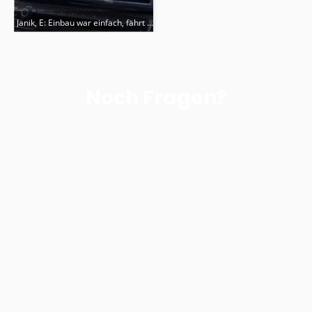
Janik, E: Einbau war einfach, fährt sich wie ein neues Auto
Noch Fragen?
CarPlay Modul – Häufige Fragen (FAQ)
Wie wird zwischen CarPlay und dem BMW-System gewechselt?
Halte die Menütaste des iDrive-Controllers ca. 3 Sekunden lang gedrückt,
um zwischen CarPlay und dem originalen BMW-System zu wechseln.
Seid ihr seriös?
Da können wir natürlich nur JA sagen. Um dich auf die sichere Seite zu
bringen, bieten wir PayPal mit Käuferschutz sowie ein 14-tägiges
Rückgaberecht an. PayPal behält deine Zahlung ein, bis dein Paket bei dir
angekommen ist, und zahlt uns daher erst das Geld, wenn dir deine
Lieferung gefällt.
*Wie funktioniert die Rückgabe?
Wenn dir das System nicht gefällt oder nicht passt, kannst du es
innerhalb von 14 Tagen einfach zurückgeben. Wir erstatten dir den vollen