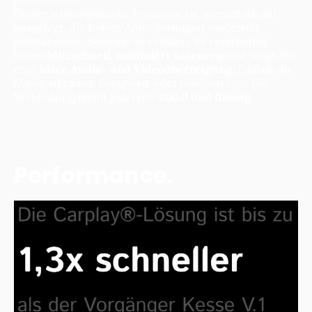
genießen kannst.
Dieser leistungsstarke Prozessor ist speziell darauf
ausgelegt, die hohen Anforderungen moderner
Infotainment-Systeme zu erfüllen. Er verarbeitet
Daten
blitzschnell, minimiert Latenzen
und sorgt für
eine
klare Audio- und Videoübertragung
. Egal ob du
Musik streamst, navigierst oder telefonierst – die
Verbindung bleibt jederzeit
stabil und flüssig.
Performance
.