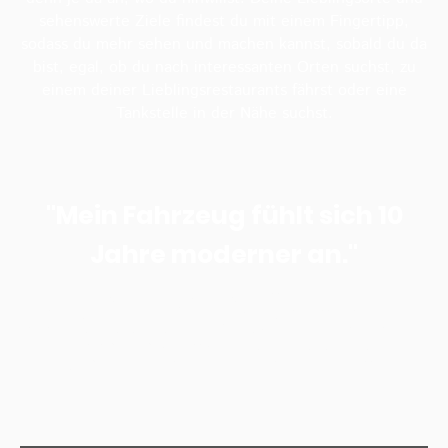
sehenswerte Ziele findest du mit einem Fingertipp,
sodass du mehr sehen und machen kannst, sobald du da
bist, egal, ob du nach interessanten Orten suchst, zu
einem deiner Lieblings­restaurants fährst oder eine
Tankstelle in der Nähe suchst.
"Mein Fahrzeug fühlt sich 10
Jahre moderner an."
Dank der
Plug-and-Play-Technologie
musst du keine komplizierten
Einstellungen vornehmen: Sobald die Box angeschlossen ist, verbindet
sie sich
automatisch mit deinem Smartphone
– kabellos und schnell.
Du kannst sofort auf Wireless
CarPlay, Android Auto und AirPlay
zugreifen, ohne jedes Mal ein Kabel anschließen zu müssen.